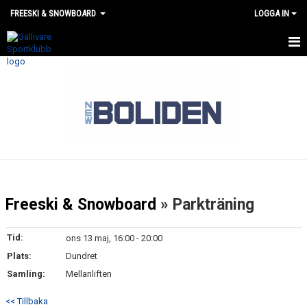
FREESKI & SNOWBOARD
LOGGA IN
HEM
NYHETER
KALENDER
TÄVLING
AKTIVITET- OCH MEDLEMSAVGIFT
Freeski & Snowboard
» Parkträning
SOCIALA MEDIER
Tid:
ons 13 maj, 16:00 - 20:00
NÄRVARO OCH ENGAGEMANG
Plats:
Dundret
Samling:
Mellanliften
KONTAKT
<< Tillbaka